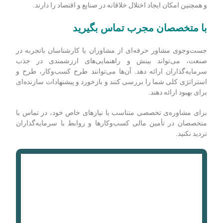
مانند اینکه چگونه نوسانات نرخ تورم، نرخ‌های بهره و مسائل مربوط
به عرضه ممکن است بر بخش‌های مختلف تأثیر بگذارد.
کسب‌وکارها
که در برخی بخش‌های خاص فعالیت می‌کنند، پتانسیل بهره‌مندی از
تغییرات نظارتی و پیشرفت‌های فناوری را دارند.
این کسب‌وکارها می‌توانند جذابیت سرمایه‌گذاری را داشته باشند؛
زیرا به سرمایه‌گذاران فرصت بیشتری برای افزایش بازدهی می‌دهند
و همچنین امکان ایجاد اختلال خلاقانه در صنایع و اقتصاد را دارند.
با متخصصان مجرب تماس بگیرید
جست‌وجوی مشاور حرفه‌ای از مشاوران یا کارشناسان باتجربه در
صنعت، می‌تواند بینش و راهنمایی‌های ارزشمندی در جذب
سرمایه‌گذاران ارائه دهد.
آن‌ها می‌توانند طرح‌ کسب‌وکار، طرح و
استراتژی کلی شما را بررسی کنند و بازخورد و پیشنهادات سازنده‌ای
برای بهبود ارائه دهند.
برای مشاوره‌ی تخصصی متناسب با نیازهای خاص خود، در تماس با
متخصصان در تأمین مالی کسب‌وکارها و روابط با سرمایه‌گذاران
تردید نکنید.