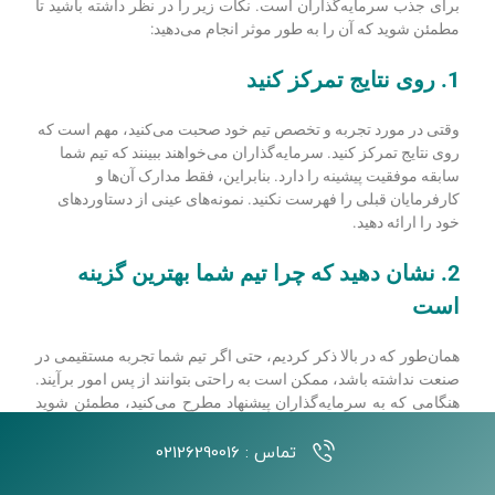
زمانی که سرمایه‌گذاران به موافقت یا مخالفت با حمایت در
کسب‌وکار فکر می‌کنند، یکی از عوامل کلیدی که به آن توجه دارند،
تیم مدیریت یا هدایت آن کسب‌وکار است. آن‌ها می‌خواهند ببینند که
تیم تجربه و تخصص لازم برای موفقیت کسب‌وکار را دارد.
اگر تیم شما در صنعتی که در آن فعالیت می‌کنید تجربه زیادی ندارد،
این لزوماً شکست نیست. با این حال، باید بتوانید قانع‌کننده توضیح
دهید که چرا تیم شما هنوز بهترین گزینه برای کار است. به‌عنوان
مثال، شاید شما یک تیم از مهندسان با تجربه داشته باشید که در حال
توسعه یک محصول جدید برای بازار خاص هستند. حتی اگر آن‌ها
تجربه مستقیمی در آن صنعت خاص ندارند، تخصص مهندسی آن‌ها
مهارت‌هایی را که برای موفقیت نیاز دارند به آن‌ها می‌دهد.
نشان دادن تجربه و تخصص تیم شما بخش مهمی از ایجاد طرح موفق
برای جذب سرمایه‌گذاران است. نکات زیر را در نظر داشته باشید تا
مطمئن شوید که آن را به طور موثر انجام می‌دهید:
1. روی نتایج تمرکز کنید
تماس : 02126290016
وقتی در مورد تجربه و تخصص تیم خود صحبت می‌کنید، مهم است که
روی نتایج تمرکز کنید. سرمایه‌گذاران می‌خواهند ببینند که تیم شما