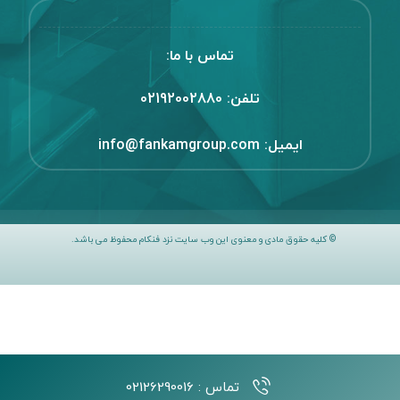
تماس با ما:
تلفن:
02192002880
ایمیل:
info@fankamgroup.com
© کلیه حقوق مادی و معنوی این وب سایت نزد فنکام محفوظ می باشد.
تماس : 02126290016