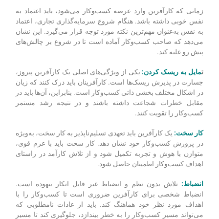
زمانی که کارآفرین وارد عرصه کسب‌وکار می‌شود، باید اعتماد به
نفس خوبی داشته باشد. هنگام شروع سرمایه‌گذاری تجاری، اعتماد
به نفس به‌عنوان مهم‌ترین نکته مورد توجه قرار می‌گیرد. این نشان
می‌دهد که صاحب کسب‌وکار آماده است تا در شروع بر چالش‌های
پیش رو غلبه کند.
ت
مایل به ریسک کردن:
یکی از ویژگی‌های اصلی یک کارآفرین پیروز،
جسارت در پذیرش ریسک‌ها است. کارآفرینان باید درک کنند که زیان
در اشکال مختلف بخشی ذاتی کسب‌وکار است. بنابراین، آن‌ها باید در
مقابل خطرات شجاعت داشته باشند و در نتیجه رشد مستمر
کسب‌وکار را تقویت کنند.
کار سخت:
یک کارآفرین باید تعهدی تسلیم‌ناپذیر به کار سخت، به‌ویژه
در پرورش کسب‌وکار خود نشان دهد. کار سخت باید با عزم قوی،
متوازن با هوش و تجربه تکمیل شود و از تلاش کارآمد در راستای
اهداف کسب‌وکار اطمینان حاصل شود.
انضباط:
تلاش بدون نظم و انضباط غیر قابل انکار بیهوده است.
انضباط شخصی برای کارآفرین ضروری است تا کسب‌وکار را با
اهداف مورد نظر خود هماهنگ کند. باید از عادات نامطلوبی که
می‌تواند مسیر کسب‌وکار را به خطر بیندازد، جلوگیری کند تا مسیر