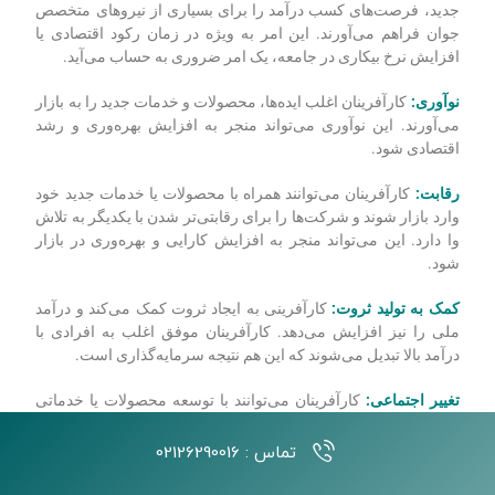
جدید، فرصت‌های کسب درآمد را برای بسیاری از نیروهای متخصص
جوان فراهم می‌آورند. این امر به ویژه در زمان رکود اقتصادی یا
افزایش نرخ بیکاری در جامعه، یک امر ضروری به حساب می‌آید.
نوآوری:
کارآفرینان اغلب ایده‌ها، محصولات و خدمات جدید را به بازار
می‌آورند. این نوآوری می‌تواند منجر به افزایش بهره‌وری و رشد
اقتصادی شود.
رقابت:
کارآفرینان می‌توانند همراه با محصولات یا خدمات جدید خود
وارد بازار شوند و شرکت‌ها را برای رقابتی‌تر شدن با یکدیگر به تلاش
وا دارد. این می‌تواند منجر به افزایش کارایی و بهره‌وری در بازار
شود.
کمک به تولید ثروت:
کارآفرینی به ایجاد ثروت کمک می‌کند و درآمد
ملی را نیز افزایش می‌دهد. کارآفرینان موفق اغلب به افرادی با
درآمد بالا تبدیل می‌شوند که این هم نتیجه سرمایه‌گذاری است.
تغییر اجتماعی:
کارآفرینان می‌توانند با توسعه محصولات یا خدماتی
که وابستگی مردم به فناوری‌های قدیمی را کاهش می‌دهد، به
تغییرات اجتماعی و سطح هوشمندی آن جامعه کمک کنند. آن‌ها
تماس : 02126290016
همچنین می‌توانند با ایجاد محصولات و خدمات مقرون به صرفه، ایمن
و ارزشمند، استانداردهای زندگی را بهبود بخشند.