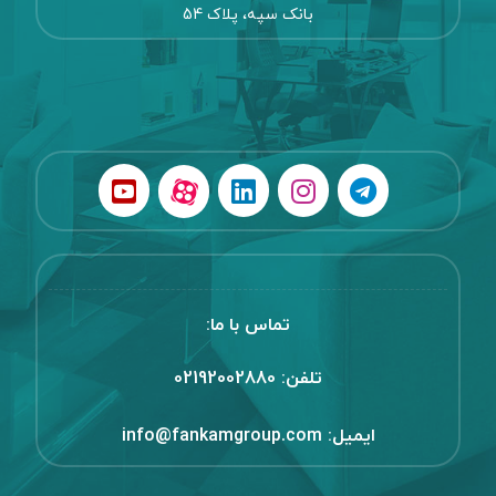
بانک سپه، پلاک 54
تماس با ما:
تلفن:
02192002880
ایمیل:
info@fankamgroup.com