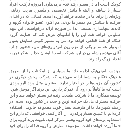
کوچک است اما در مسیر رشد قدم برمی‌دارد. امروزه ترکیب افراد
بسیار با سابقه و البته با دانش تخصصی و دلسوز، مزیت رقابتی
ویژه‌ای را برای ما در صنعت فراهم آورده است. کسانی که در ابتدای
حرکت با ستایش هم مسیر ما بودند، هم اکنون عضو خانواده گروه و
کاندید سهامداری هستند، لذا در صورت ارائه درخواست، این مهم
عملیاتی خواهد شد. این را با اطمینان عرض کنم که حمایت گروه
فنکام از شما قطعی خواهد بود. من به مسیر کنونی ستایش بسیار
امیدوار هستم و یکی از مهم‌ترین امیدواری‌های من، حضور جناب
آقای مهندس شاملی در این شرکت است؛ ایشان خدا را شکر تجربه
اعداد بزرگ را دارند.
مهندس امینی‌نیک ادامه داد: ما بسیاری از امکانات را از طریق
هلدینگ فنکام به شما ارائه می‌دهیم که شرکت پخش دیگری در
کشور، آن مزیت‌ها را در اختیار ندارد. به‌عنوان مثال برند الیو برندی
است که ما کاملاً بر روی آن تمرکز داریم. این برند اگر موفق شود،
توسعه همکاری ما با شرکت طبیعت زنده نیز بیشتر خواهد شد و این
حرکت مشترک ما، یک حرکت نوین و جدید در کشور بوده است. در
زمینه کمپین‌ها، ما از ظرفیت بسیار خوب مجموعه خانومی استفاده
کرده‌ایم تا کمپین بسیار پرقدرتی را آغاز کنیم. خواهشی که دارم این
است؛ به برندهای خود گروه بیشتر تمرکز کنید. تقویت برند گروه برای
شما آورده خواهد داشت. مجموعه ستایش و گروه فنکام را برای خود