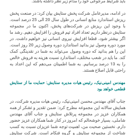
باید شرایط مرجوعی خود را مدام زیر نظر داشته باشند.
در ادامه، مدیرعامل شرکت پخش ستایش بیان کرد: در صنعت پخش
ریزش استاندارد منابع انسانی در طول سال 20 الی 25 درصد است.
با وجود این ریزش در شرکت‌های پخش، اکنون ما در مجموعه
ستایش درنظر داریم تعداد افراد تیم فروش را افزایش دهیم. رشد ما
اگر بیشتر شود، قطعا افزایش نیروی انسانی نیز خواهیم داشت. در
مورد دوره وصول نیز بدانید استاندارد دوره وصول زیر 20 روز است.
این را هم بدانید که دوره وصول می‌تواند به شما در نقدینگی کمک
کند. ما باید در شعب مختلف، استاندارد نسبت هزینه به فروش خالص
را به 13 درصد برسانیم. به شما اطمینان می‌دهم که این اعداد به
راحتی قابل اصلاح هستند.
مهندس امینی‌نیک، رئیس هیات مدیره ستایش: حمایت ما از ستایش
قطعی خواهد بود
جناب آقای مهندس محسن امینی‌نیک، رئیس هیات مدیره شرکت، در
همایش سالانه این مجموعه مطرح کرد: ضمن تقدیر و تشکر از همه
همکاران عزیز در مجموعه پرتلاش ستایش و جناب آقای مهندس
شاملی، بسیار خوشحالم که امروز در کنار شما همکاران عزیز حضور
دارم. نخستین صحبت من، اهمیت توجه شما عزیزان نسبت به کسب
شناخت از مجموعه ستایش و گروه فنکام است. شرکت ستایش