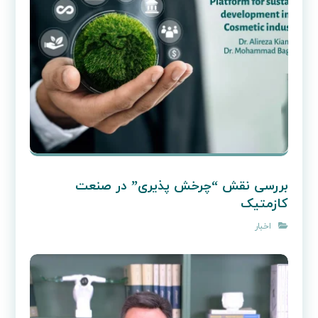
بررسی نقش “چرخش‌ پذیری” در صنعت
کازمتیک
اخبار