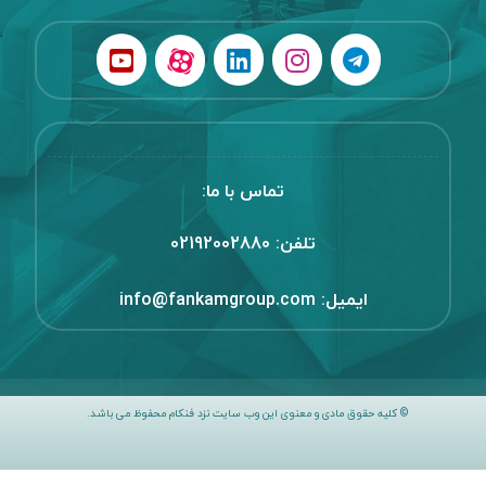
تماس با ما:
تلفن:
02192002880
ایمیل:
info@fankamgroup.com
© کلیه حقوق مادی و معنوی این وب سایت نزد فنکام محفوظ می باشد.