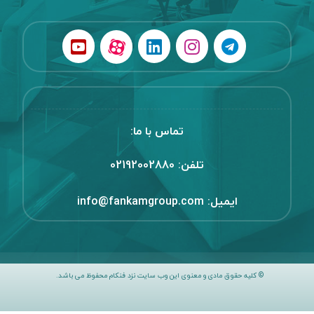
تماس با ما:
تلفن:
02192002880
ایمیل:
info@fankamgroup.com
© کلیه حقوق مادی و معنوی این وب سایت نزد فنکام محفوظ می باشد.