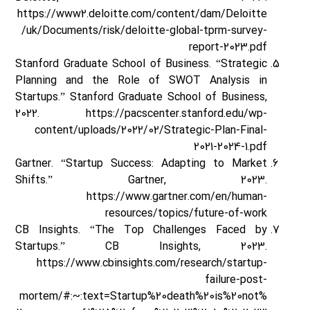
https://www2.deloitte.com/content/dam/Deloitte
/uk/Documents/risk/deloitte-global-tprm-survey-
report-2023.pdf
Stanford Graduate School of Business. “Strategic
Planning and the Role of SWOT Analysis in
Startups.” Stanford Graduate School of Business,
2022. https://pacscenter.stanford.edu/wp-
content/uploads/2022/02/Strategic-Plan-Final-
2021-2024-1.pdf
Gartner. “Startup Success: Adapting to Market
Shifts.” Gartner, 2023.
https://www.gartner.com/en/human-
resources/topics/future-of-work
CB Insights. “The Top Challenges Faced by
Startups.” CB Insights, 2023.
https://www.cbinsights.com/research/startup-
failure-post-
mortem/#:~:text=Startup%20death%20is%20not%