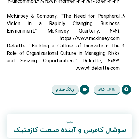
20uncommon,61%25%20from%202021%20to%202023
.
McKinsey & Company. “The Need for Peripheral
Vision in a Rapidly Changing Business
Environment.” McKinsey Quarterly, 2021.
https://www.mckinsey.com.
Deloitte. “Building a Culture of Innovation: The
Role of Organizational Culture in Managing Risks
and Seizing Opportunities.” Deloitte, 2023,
www2.deloitte.com.
2024-10-07
وبلاگ فنکام
قبلی
سوشال کامرس و آینده صنعت کازمتیک